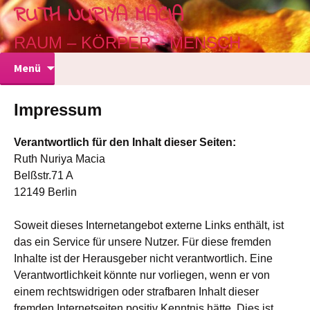
RUTH NURIYA MACIA
RAUM – KÖRPER – MENSCH
Zum
Menü
Inhalt
springen
Impressum
Verantwortlich für den Inhalt dieser Seiten:
Ruth Nuriya Macia
Belßstr.71 A
12149 Berlin
Soweit dieses Internetangebot externe Links enthält, ist
das ein Service für unsere Nutzer. Für diese fremden
Inhalte ist der Herausgeber nicht verantwortlich. Eine
Verantwortlichkeit könnte nur vorliegen, wenn er von
einem rechtswidrigen oder strafbaren Inhalt dieser
fremden Internetseiten positiv Kenntnis hätte. Dies ist